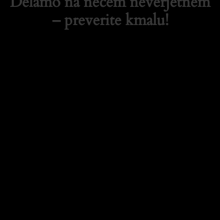
Delamo na nečem neverjetnem
– preverite kmalu!