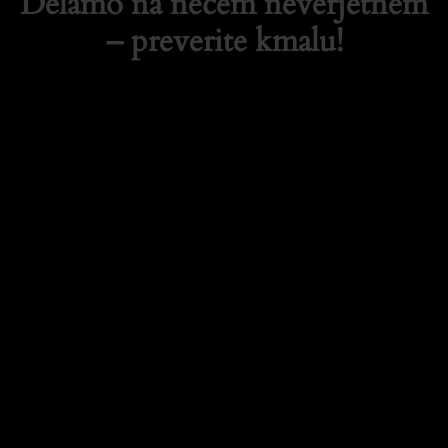
Delamo na nečem neverjetnem
– preverite kmalu!