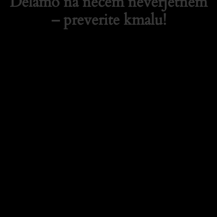
Delamo na nečem neverjetnem
– preverite kmalu!