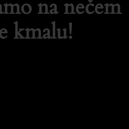
lamo na nečem
e kmalu!