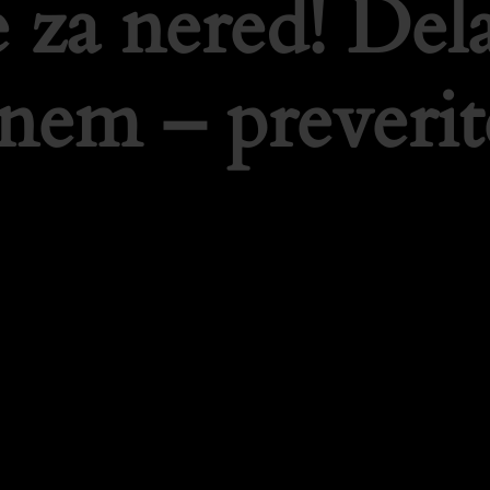
 za nered! De
tnem – preverit