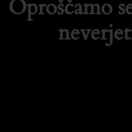
Oproščamo se
neverje