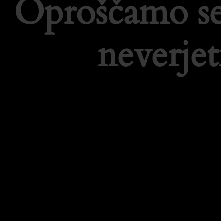
Oproščamo se
neverje