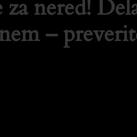
 za nered! De
tnem – preverit