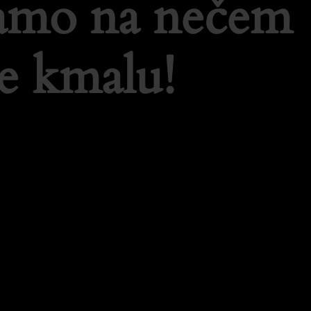
lamo na nečem
e kmalu!