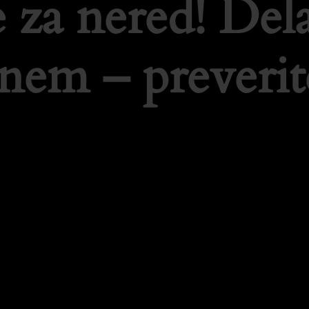
 za nered! De
tnem – preverit