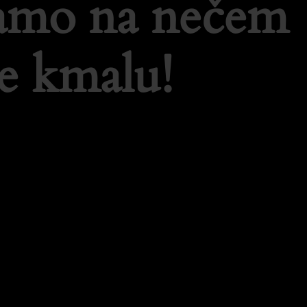
lamo na nečem
e kmalu!