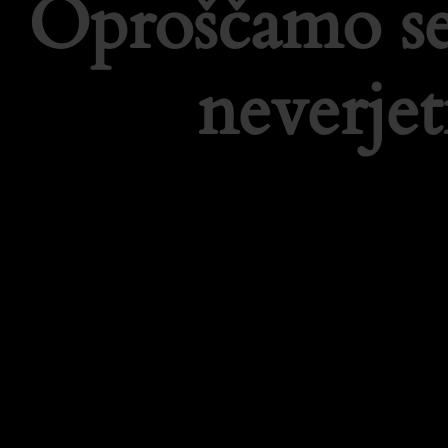
Oproščamo se
neverje