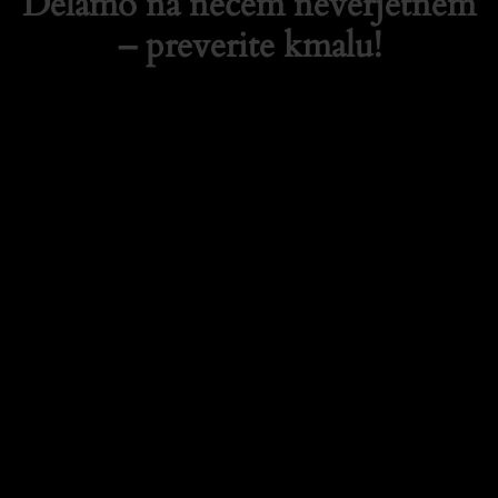
Delamo na nečem neverjetnem
– preverite kmalu!