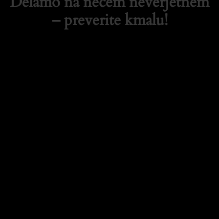
Delamo na nečem neverjetnem
– preverite kmalu!