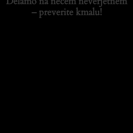
Delamo na nečem neverjetnem
– preverite kmalu!