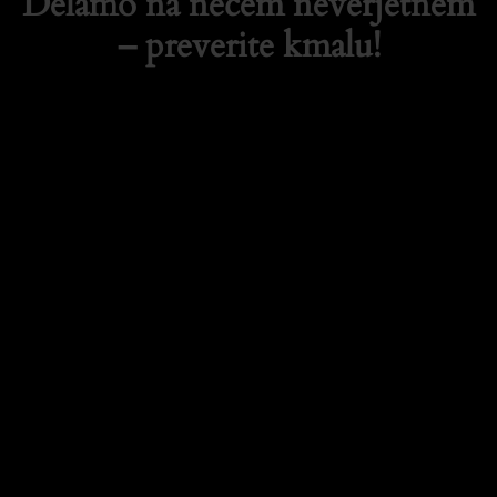
Delamo na nečem neverjetnem
– preverite kmalu!