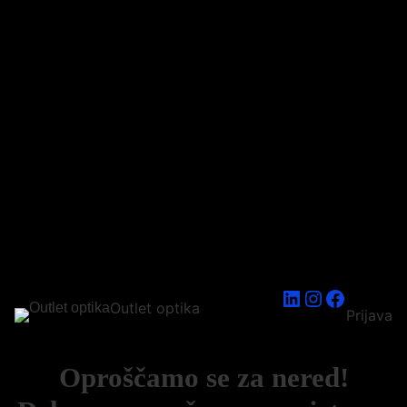
LinkedIn
Instagram
Faceboo
Outlet optika
Prijava
Oproščamo se za nered!