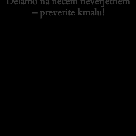
Delamo na nečem neverjetnem
– preverite kmalu!