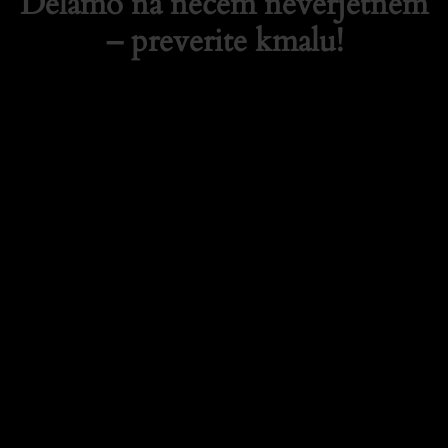
Delamo na nečem neverjetnem
– preverite kmalu!