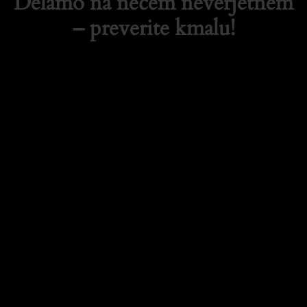
Delamo na nečem neverjetnem
– preverite kmalu!