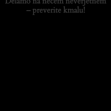
Delamo na nečem neverjetnem
– preverite kmalu!