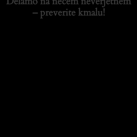
Delamo na nečem neverjetnem
– preverite kmalu!