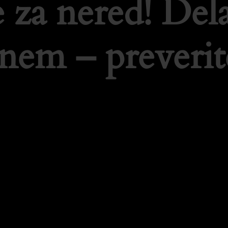
 za nered! De
tnem – preverit