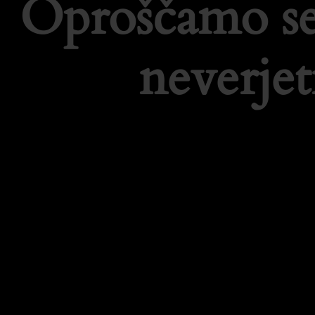
Oproščamo se
neverje