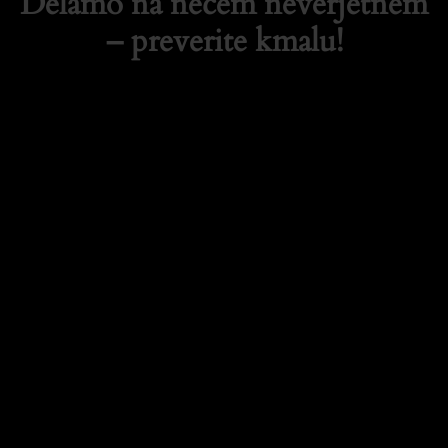
Delamo na nečem neverjetnem
– preverite kmalu!