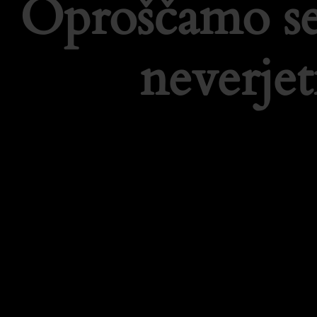
Oproščamo se
neverje