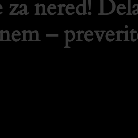
 za nered! De
tnem – preverit