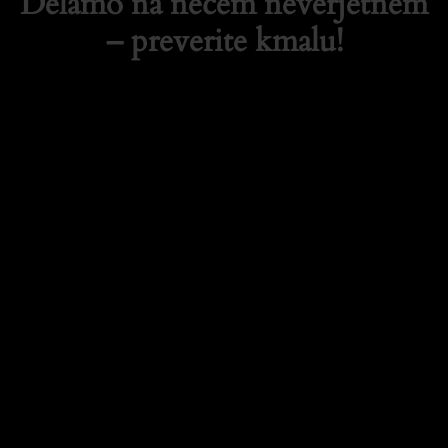
Delamo na nečem neverjetnem
– preverite kmalu!