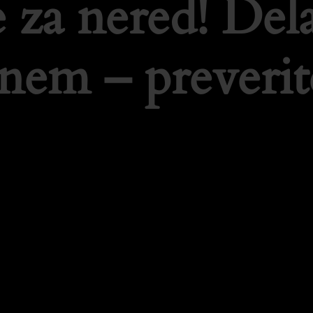
 za nered! De
tnem – preverit