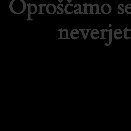
Oproščamo se
neverje