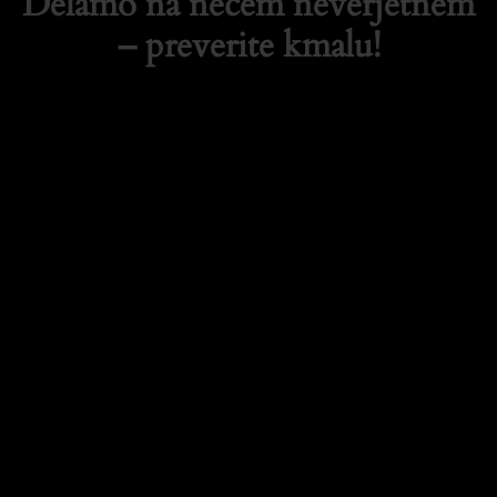
Delamo na nečem neverjetnem
– preverite kmalu!