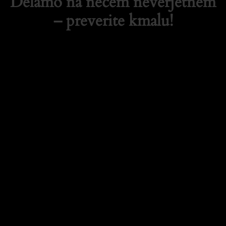
Delamo na nečem neverjetnem
– preverite kmalu!