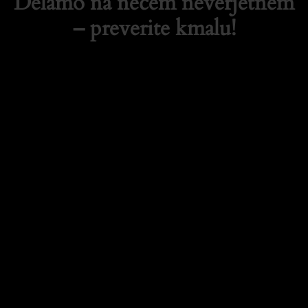
Delamo na nečem neverjetnem
– preverite kmalu!